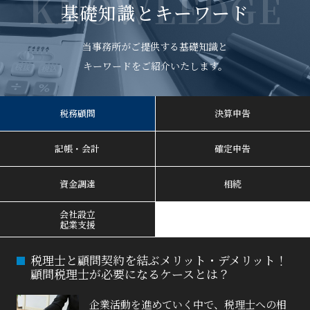
KNOWLEDGE
基礎知識とキーワード
当事務所がご提供する基礎知識と
キーワードをご紹介いたします。
税務顧問
決算申告
記帳・会計
確定申告
資金調達
相続
会社設立
起業支援
税理士と顧問契約を結ぶメリット・デメリット！
顧問税理士が必要になるケースとは？
企業活動を進めていく中で、税理士への相