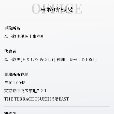
OFFICE
事務所概要
事務所名
森下敦史税理士事務所
代表者
森下敦史(もりした あつし) [ 税理士番号：121051 ]
事務所所在地
〒104-0045
東京都中央区築地7-2-1
THE TERRACE TSUKIJI 5階EAST
連絡先