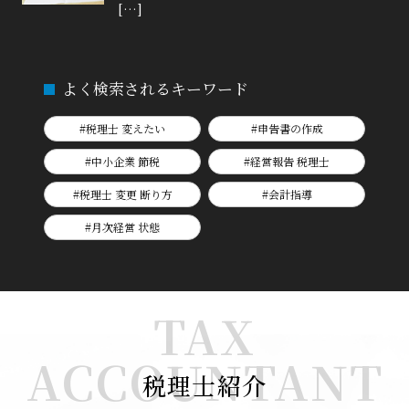
[…]
よく検索されるキーワード
#税理士 変えたい
#申告書の作成
#中小企業 節税
#経営報告 税理士
#税理士 変更 断り方
#会計指導
#月次経営 状態
TAX
ACCOUNTANT
税理士紹介