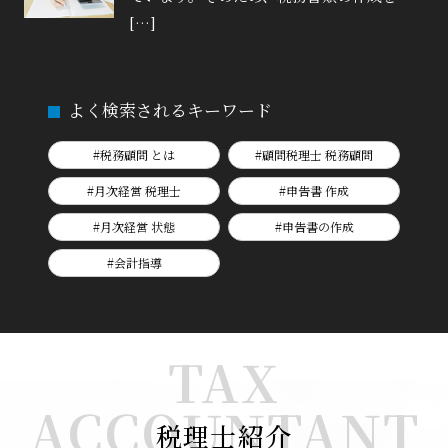
[…]
よく検索されるキーワード
#税務顧問 とは
#顧問税理士 税務顧問
#月次経営 税理士
#申告書 作成
#月次経営 状態
#申告書の作成
#会計指導
TAX
ACCOUNTANT
税理士紹介