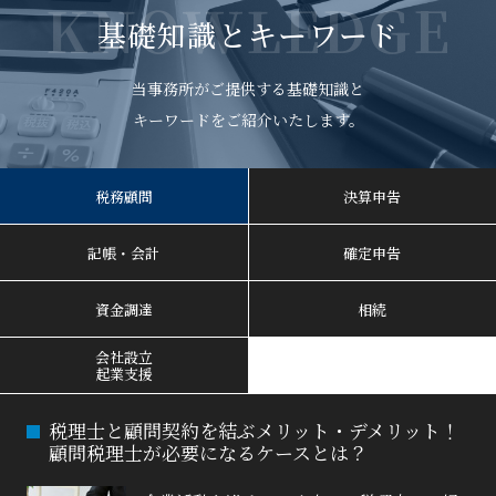
KNOWLEDGE
基礎知識とキーワード
当事務所がご提供する基礎知識と
キーワードをご紹介いたします。
税務顧問
決算申告
記帳・会計
確定申告
資金調達
相続
会社設立
起業支援
税理士と顧問契約を結ぶメリット・デメリット！
顧問税理士が必要になるケースとは？