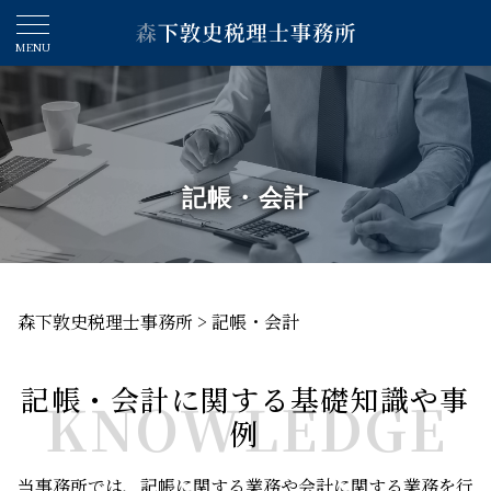
記帳・会計
森下敦史税理士事務所
>
記帳・会計
記帳・会計に関する基礎知識や事
KNOWLEDGE
例
当事務所では、記帳に関する業務や会計に関する業務を行