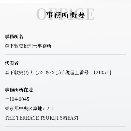
OFFICE
事務所概要
事務所名
森下敦史税理士事務所
代表者
森下敦史(もりした あつし) [ 税理士番号：121051 ]
事務所所在地
〒104-0045
東京都中央区築地7-2-1
THE TERRACE TSUKIJI 5階EAST