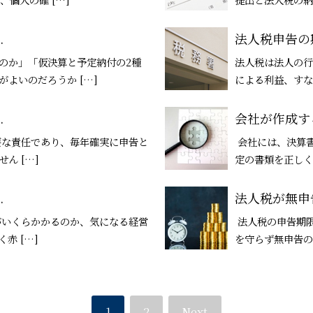
.
法人税申告の期
のか」「仮決算と予定納付の2種
法人税は法人の行
よいのだろうか […]
による利益、すな
.
会社が作成する
要な責任であり、毎年確実に申告と
会社には、決算
ん […]
定の書類を正しく
.
法人税が無申告
がいくらかかるのか、気になる経営
法人税の申告期限
赤 […]
を守らず無申告の
1
2
Next