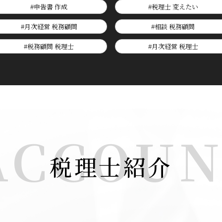
#申告書 作成
#税理士 変えたい
#月次経営 税務顧問
#相談 税務顧問
#税務顧問 税理士
#月次経営 税理士
ACCOU
税理士紹介