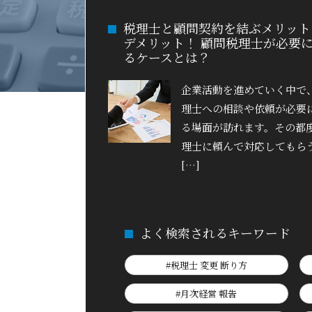
税理士と顧問契約を結ぶメリット
デメリット！ 顧問税理士が必要
るケースとは？
企業活動を進めていく中で
理士への相談や依頼が必要
る場面が訪れます。その都
理士に頼んで対応してもら
[…]
よく検索されるキーワード
#税理士 変更 断り方
#月次経営 報告