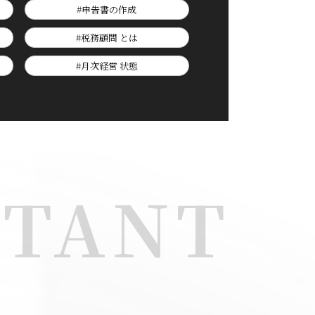
#申告書の作成
#税務顧問 とは
#月次経営 状態
NTANT