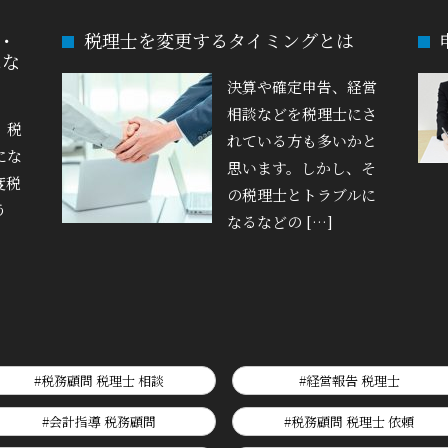
・
税理士を変更するタイミングとは
にな
決算や確定申告、経営
相談などを税理士にさ
、税
れている方も多いかと
にな
思います。しかし、そ
度税
の税理士とトラブルに
う
なるなどの […]
#税務顧問 税理士 相談
#経営報告 税理士
#会計指導 税務顧問
#税務顧問 税理士 依頼