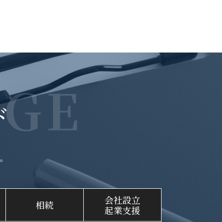
GE
ド
。
会社設立
相続
起業支援