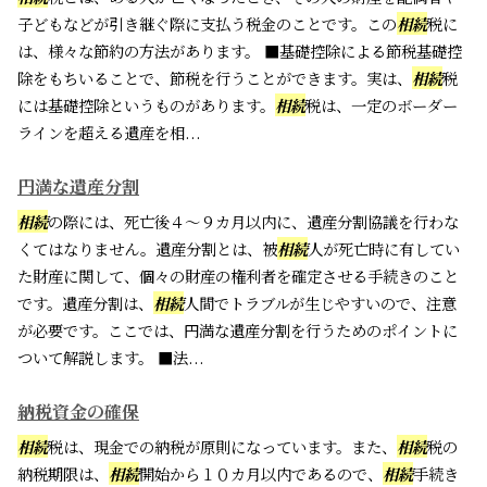
子どもなどが引き継ぐ際に支払う税金のことです。この
相続
税に
は、様々な節約の方法があります。 ■基礎控除による節税基礎控
除をもちいることで、節税を行うことができます。実は、
相続
税
には基礎控除というものがあります。
相続
税は、一定のボーダー
ラインを超える遺産を相...
円満な遺産分割
相続
の際には、死亡後４～９カ月以内に、遺産分割協議を行わな
くてはなりません。遺産分割とは、被
相続
人が死亡時に有してい
た財産に関して、個々の財産の権利者を確定させる手続きのこと
です。遺産分割は、
相続
人間でトラブルが生じやすいので、注意
が必要です。ここでは、円満な遺産分割を行うためのポイントに
ついて解説します。 ■法...
納税資金の確保
相続
税は、現金での納税が原則になっています。また、
相続
税の
納税期限は、
相続
開始から１０カ月以内であるので、
相続
手続き