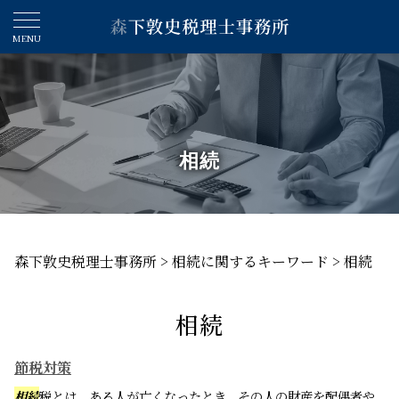
相続
森下敦史税理士事務所
>
相続に関するキーワード
>
相続
相続
節税対策
相続
税とは、ある人が亡くなったとき、その人の財産を配偶者や