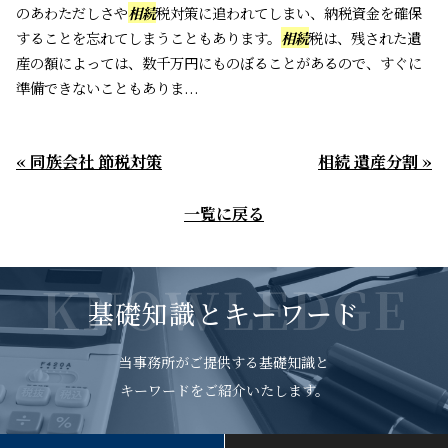
のあわただしさや
相続
税対策に追われてしまい、納税資金を確保
することを忘れてしまうこともあります。
相続
税は、残された遺
産の額によっては、数千万円にものぼることがあるので、すぐに
準備できないこともありま...
« 同族会社 節税対策
相続 遺産分割 »
一覧に戻る
KNOWLEDGE
基礎知識とキーワード
当事務所がご提供する基礎知識と
キーワードをご紹介いたします。