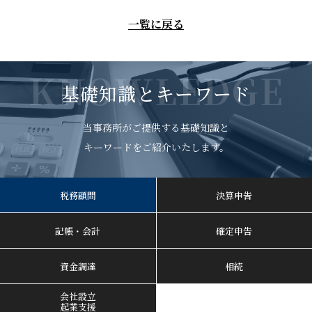
一覧に戻る
KNOWLEDGE
基礎知識とキーワード
当事務所がご提供する基礎知識と
キーワードをご紹介いたします。
税務顧問
決算申告
記帳・会計
確定申告
資金調達
相続
会社設立
起業支援