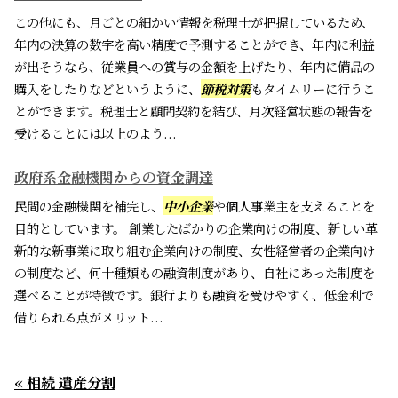
この他にも、月ごとの細かい情報を税理士が把握しているため、
年内の決算の数字を高い精度で予測することができ、年内に利益
が出そうなら、従業員への賞与の金額を上げたり、年内に備品の
購入をしたりなどというように、
節税対策
もタイムリーに行うこ
とができます。税理士と顧問契約を結び、月次経営状態の報告を
受けることには以上のよう...
政府系金融機関からの資金調達
民間の金融機関を補完し、
中小企業
や個人事業主を支えることを
目的としています。 創業したばかりの企業向けの制度、新しい革
新的な新事業に取り組む企業向けの制度、女性経営者の企業向け
の制度など、何十種類もの融資制度があり、自社にあった制度を
選べることが特徴です。銀行よりも融資を受けやすく、低金利で
借りられる点がメリット...
« 相続 遺産分割