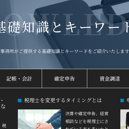
NOWLED
基礎知識とキーワー
当事務所がご提供する基礎知識と
キーワードをご紹介いたします
記帳・会計
確定申告
資金調達
・
税理士を変更するタイミングとは
にな
決算や確定申告、経営
相談などを税理士にさ
、税
れている方も多いかと