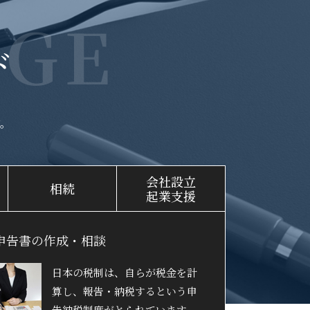
GE
ド
。
会社設立
相続
起業支援
申告書の作成・相談
日本の税制は、自らが税金を計
算し、報告・納税するという申
告納税制度がとられています。