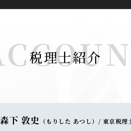
ACCOU
税理士紹介
森下 敦史
（もりした あつし）/ 東京税理