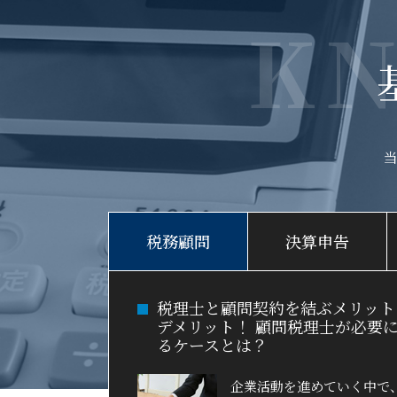
K
税務顧問
決算申告
税理士と顧問契約を結ぶメリット
デメリット！ 顧問税理士が必要
るケースとは？
企業活動を進めていく中で