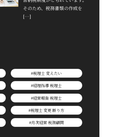
そのため、税務書類の作成を
[…]
#税理士 変えたい
#経理指導 税理士
#経営報告 税理士
#税理士 変更 断り方
#月次経営 税務顧問