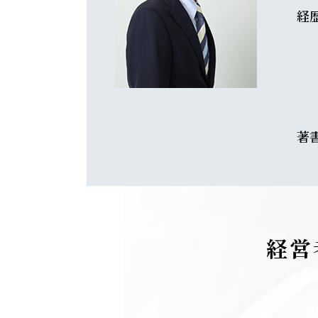
経
著
経営