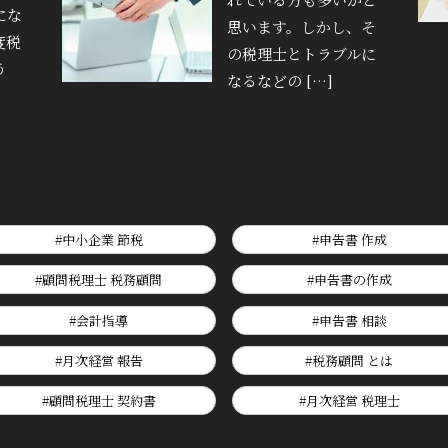
にな
思います。しかし、そ
度税
の税理士とトラブルに
う
なるなどの […]
#中小企業 節税
#申告書 作成
#顧問税理士 税務顧問
#申告書の作成
#会計指導
#申告書 相談
#月次経営 報告
#税務顧問 とは
#顧問税理士 契約書
#月次経営 税理士