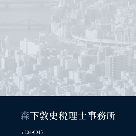
〒104-0045