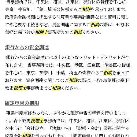
当事務所では、中央区、港区、江東区、渋谷区の皆様を中心に、
東京、神奈川、千葉、埼玉の皆様からご
相談
を承っております。
政府系金融機関に提出する決算書や事業計画書などの資料に関し
てや必要な手続きなど、資金調達に関するご
相談
の際は、ぜひお
気軽に森下敦史
税理士
事務所までご
相談
ください。
銀行からの資金調達
銀行からの資金調達には以上のようなメリット・デメリットが存
在します。 当事務所では、中央区、港区、江東区、渋谷区の皆様
を中心に、東京、神奈川、千葉、埼玉の皆様からご
相談
を承って
おります。資金調達に関してのご
相談
の際は、ぜひお気軽に森下
敦史
税理士
事務所までご
相談
ください。
確定申告の期限
事業年度が終わったら、速やかに確定申告の準備を行いましょ
う。森下敦史
税理士
事務所では、中央区、港区、江東区、渋谷区
を中心に「会社設立」「決算申告」「記帳・会計」業務に関する
税務会計
相談
を承っております。「確定申告」に関してお困りの