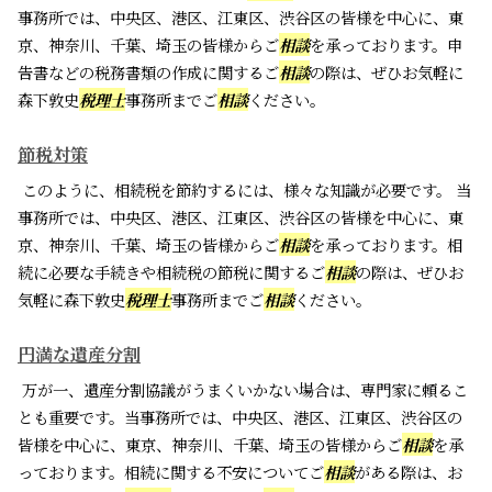
事務所では、中央区、港区、江東区、渋谷区の皆様を中心に、東
京、神奈川、千葉、埼玉の皆様からご
相談
を承っております。申
告書などの税務書類の作成に関するご
相談
の際は、ぜひお気軽に
森下敦史
税理士
事務所までご
相談
ください。
節税対策
このように、相続税を節約するには、様々な知識が必要です。 当
事務所では、中央区、港区、江東区、渋谷区の皆様を中心に、東
京、神奈川、千葉、埼玉の皆様からご
相談
を承っております。相
続に必要な手続きや相続税の節税に関するご
相談
の際は、ぜひお
気軽に森下敦史
税理士
事務所までご
相談
ください。
円満な遺産分割
万が一、遺産分割協議がうまくいかない場合は、専門家に頼るこ
とも重要です。当事務所では、中央区、港区、江東区、渋谷区の
皆様を中心に、東京、神奈川、千葉、埼玉の皆様からご
相談
を承
っております。相続に関する不安についてご
相談
がある際は、お