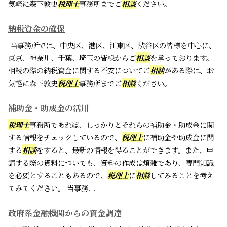
気軽に森下敦史
税理士
事務所までご
相談
ください。
納税資金の確保
当事務所では、中央区、港区、江東区、渋谷区の皆様を中心に、
東京、神奈川、千葉、埼玉の皆様からご
相談
を承っております。
相続の際の納税資金に関する不安についてご
相談
がある際は、お
気軽に森下敦史
税理士
事務所までご
相談
ください。
補助金・助成金の活用
税理士
事務所であれば、しっかりとそれらの補助金・助成金に関
する情報をチェックしているので、
税理士
に補助金や助成金に関
する
相談
をすると、最新の情報を得ることができます。また、申
請する際の資料についても、資料の作成は煩雑であり、専門知識
を必要とすることもあるので、
税理士
に
相談
してみることを考え
てみてください。 当事務...
政府系金融機関からの資金調達