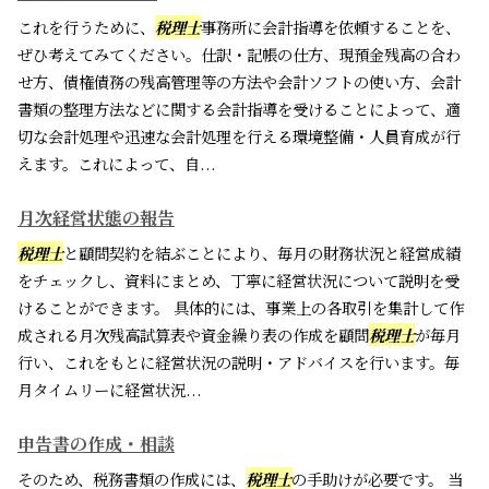
これを行うために、
税理士
事務所に会計指導を依頼することを、
ぜひ考えてみてください。仕訳・記帳の仕方、現預金残高の合わ
せ方、債権債務の残高管理等の方法や会計ソフトの使い方、会計
書類の整理方法などに関する会計指導を受けることによって、適
切な会計処理や迅速な会計処理を行える環境整備・人員育成が行
えます。これによって、自...
月次経営状態の報告
税理士
と顧問契約を結ぶことにより、毎月の財務状況と経営成績
をチェックし、資料にまとめ、丁寧に経営状況について説明を受
けることができます。 具体的には、事業上の各取引を集計して作
成される月次残高試算表や資金繰り表の作成を顧問
税理士
が毎月
行い、これをもとに経営状況の説明・アドバイスを行います。毎
月タイムリーに経営状況...
申告書の作成・相談
そのため、税務書類の作成には、
税理士
の手助けが必要です。 当