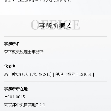
るよう、万全のサポートをさせて頂きます。
OFFICE
事務所概要
事務所名
森下敦史税理士事務所
代表者
森下敦史(もりした あつし) [ 税理士番号：121051 ]
事務所所在地
〒104-0045
東京都中央区築地7-2-1