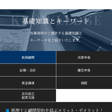
KNOWLEDGE
基礎知識とキーワード
当事務所がご提供する基礎知識と
キーワードをご紹介いたします。
税務顧問
決算申告
記帳・会計
確定申告
資金調達
相続
会社設立
起業支援
税理士と顧問契約を結ぶメリット・デメリット！