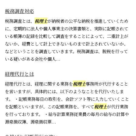
税務調査対応
税務調査とは、
税理士
が納税者の公平な納税を推進していくため
に、定期的に法人や個人事業主の決算書類と、実際に記帳されて
いる帳簿の記録を比較して調査をすることによって、二重計上が
ないか、経費として計上できないものまで計上されていないか、
などということを調査していきます。税務調査は、脱税を行って
いる疑いがある会社や個人...
経理代行とは
経理代行とは、経理に関する業務を
税理士
事務所が代行すること
を言いますが、具体的には、以下のようなことを代行いたしま
す。 ・記帳業務毎日の取引を、会計ソフト等に入力していくこと
を記帳といいますが、この記帳業務を、すべて
税理士
が代行業務
を行っております。 ・給与計算業務従業員の毎月の給与の計算や
源泉徴収簿、源泉徴収票...