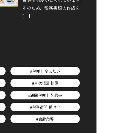
そのため、税務書類の作成を
[…]
#税理士 変えたい
#月次経営 状態
#顧問税理士 契約書
#税務顧問 税理士
#会計指導