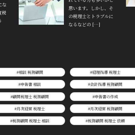
にな
思います。しかし、そ
度税
の税理士とトラブルに
う
なるなどの […]
#相談 税務顧問
#経理指導 税理士
#申告書 相談
#会計指導 税務顧問
#顧問税理士 税務顧問
#申告書の作成
#月次経営 税理士
#月次経営 税務顧問
#税務顧問 税理士 相談
#税務顧問 税理士 依頼