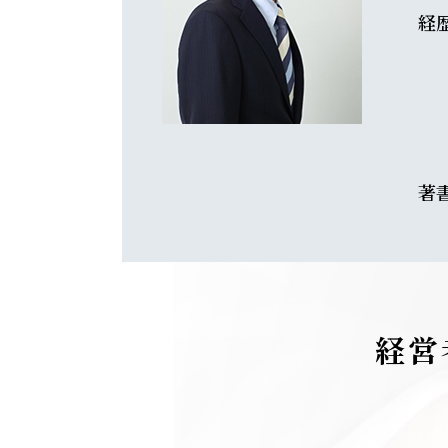
経
著
経営