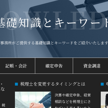
NOWLED
基礎知識とキーワー
当事務所がご提供する基礎知識と
キーワードをご紹介いたします
記帳・会計
確定申告
資金調達
・
税理士を変更するタイミングとは
にな
決算や確定申告、経営
相談などを税理士にさ
、税
れている方も多いかと