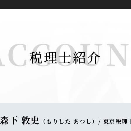
ACCOU
税理士紹介
森下 敦史
（もりした あつし）/ 東京税理