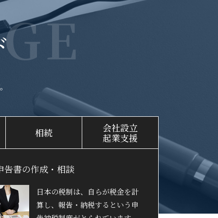
GE
ド
。
会社設立
相続
起業支援
申告書の作成・相談
日本の税制は、自らが税金を計
算し、報告・納税するという申
告納税制度がとられています。