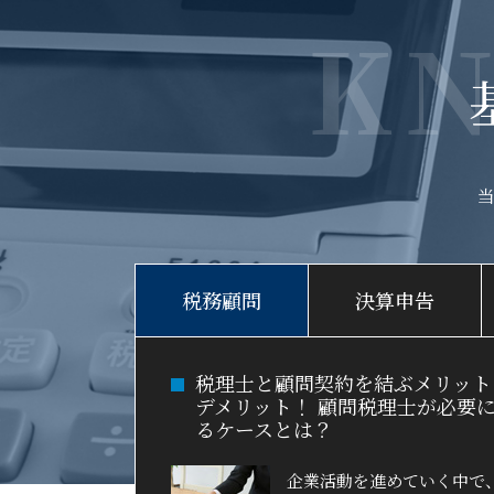
K
税務顧問
決算申告
税理士と顧問契約を結ぶメリット
デメリット！ 顧問税理士が必要
るケースとは？
企業活動を進めていく中で