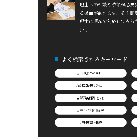
理士への相談や依頼が必要
る場面が訪れます。その都
理士に頼んで対応してもら
[…]
よく検索されるキーワード
#月次経営 報告
#経営報告 税理士
#税務顧問 とは
#中小企業 節税
#申告書 作成