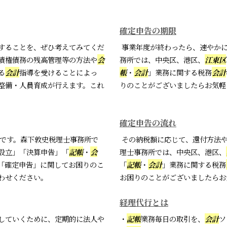
確定申告の期限
することを、ぜひ考えてみてくだ
事業年度が終わったら、速やかに
債権債務の残高管理等の方法や
会
務所では、中央区、港区、
江東区
る
会計
指導を受けることによっ
帳
・
会計
」業務に関する税務
会計
整備・人員育成が行えます。これ
りのことがございましたらお気軽
確定申告の流れ
です。森下敦史税理士事務所で
その納税額に応じて、還付方法や
設立」「決算申告」「
記帳
・
会
理士事務所では、中央区、港区、
「確定申告」に関してお困りのこ
「
記帳
・
会計
」業務に関する税務
わせください。
お困りのことがございましたらお
経理代行とは
していくために、定期的に法人や
・
記帳
業務毎日の取引を、
会計
ソ