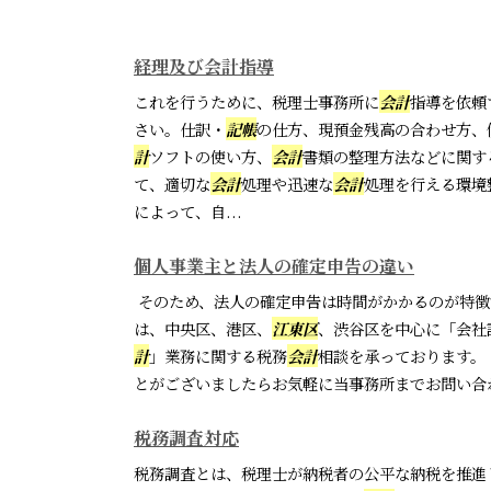
経理及び会計指導
これを行うために、税理士事務所に
会計
指導を依頼
さい。仕訳・
記帳
の仕方、現預金残高の合わせ方、
計
ソフトの使い方、
会計
書類の整理方法などに関す
て、適切な
会計
処理や迅速な
会計
処理を行える環境
によって、自...
個人事業主と法人の確定申告の違い
そのため、法人の確定申告は時間がかかるのが特徴
は、中央区、港区、
江東区
、渋谷区を中心に「会社
計
」業務に関する税務
会計
相談を承っております。
とがございましたらお気軽に当事務所までお問い合
税務調査対応
税務調査とは、税理士が納税者の公平な納税を推進