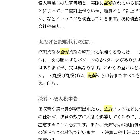
個人事業主の決算書類と、実際に
記帳
されている帳
とによって、二重計上がないか、経費として計上で
か、などということを調査していきます。税務調査
会社や個人...
丸投げと記帳代行の違い
経理業務や
会計
業務を税理士に依頼する際には、「
代行」をお願いするパターンの2パターンがありま
はありますが、実は異なります。これらの違いはど
か。 ・丸投げ丸投げは、
記帳
から申告まですべてを
め、自ら...
決算・法人税申告
領収書や請求書が整理出来たら、
会計
ソフトなどに
の仕訳が、決算の数字に大きく影響してくるので、
注意することが必要です。また、決算特有の減価償
の修正もこの段階で行います。 ・決算書や申告書
確定申告...