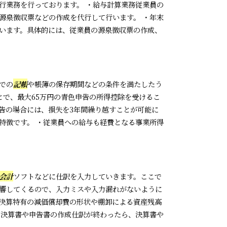
行業務を行っております。 ・給与計算業務従業員の
源泉徴収票などの作成を代行して行います。 ・年末
います。具体的には、従業員の源泉徴収票の作成、
での
記帳
や帳簿の保存期間などの条件を満たしたう
ことで、最大65万円の青色申告の所得控除を受けるこ
告の場合には、損失を3年間繰り越すことが可能に
特徴です。 ・従業員への給与も経費となる事業所得
会計
ソフトなどに仕訳を入力していきます。ここで
響してくるので、入力ミスや入力漏れがないように
決算特有の減価償却費の形状や棚卸による資産残高
・決算書や申告書の作成仕訳が終わったら、決算書や