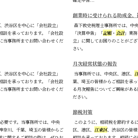
創業時に受けられる助成金、
、渋谷区を中心に「会社設立」
森下敦史税理士事務所では、中
相談を承っております。「会社設
「決算申告」「
記帳
・
会計
」業務
に当事務所までお問い合わせくだ
立」に関してお困りのことがござ
さい。
月次経営状態の報告
、渋谷区を中心に「会社設立」
当事務所では、中央区、港区、
相談を承っております。「会社設
葉、埼玉の皆様からご相談を承っ
に当事務所までお問い合わせくだ
る月次報告についてご興味がある
ださい。
節税対策
必要です。当事務所では、中央
このように、相続税を節約するに
神奈川、千葉、埼玉の皆様からご
区、港区、
江東区
、渋谷区の皆様
成に関するご相談の際は、ぜひお
相談を承っております。相続に必