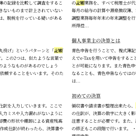
簿の記録を比較して調査をするこ
の
記帳
業務を、すべて税理士が代
きないものまで計上されていない
毎月の給与の計算や源泉徴収簿、
は、脱税を行っている疑いがある
調整業務毎年年末の年末調整を行
所得控...
個人事業主の決算とは
丸投げ」というパターンと「
記帳
青色申告を行うことで、複式簿記
す。この2つは、似たような言葉で
えでe-Taxを用いて申告をする
のようなものがあるのでしょう
とが可能になります。また青色申
依頼することをいいます。そのた
なることも、青色申告ならではの
は...
初めての決算
仕訳を入力していきます。ここで
領収書や請求書が整理出来たら、
入力ミスや入力漏れがないように
の仕訳が、決算の数字に大きく影
却費の形状や棚卸による資産残高
注意することが必要です。また、
の作成仕訳が終わったら、決算書や
の修正もこの段階で行います。 
確定申告...