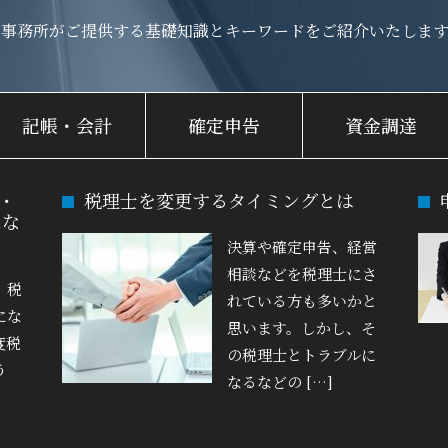
当事務所がご提供する基礎知識と
キーワードをご紹介いたします
記帳・会計
確定申告
資金調達
・
税理士を変更するタイミングとは
にな
決算や確定申告、経営
相談などを税理士にさ
、税
れている方も多いかと
にな
思います。しかし、そ
度税
の税理士とトラブルに
う
なるなどの […]