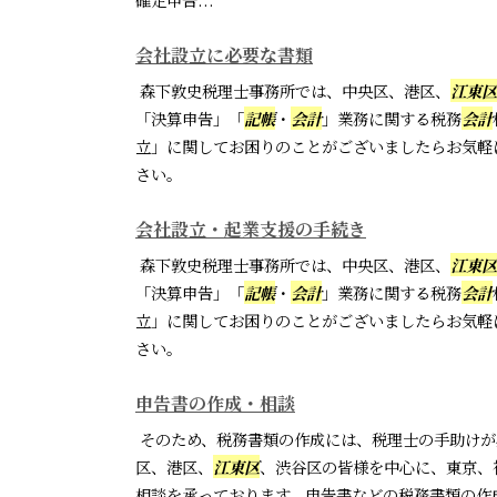
会社設立に必要な書類
森下敦史税理士事務所では、中央区、港区、
江東区
「決算申告」「
記帳
・
会計
」業務に関する税務
会計
立」に関してお困りのことがございましたらお気軽
さい。
会社設立・起業支援の手続き
森下敦史税理士事務所では、中央区、港区、
江東区
「決算申告」「
記帳
・
会計
」業務に関する税務
会計
立」に関してお困りのことがございましたらお気軽
さい。
申告書の作成・相談
そのため、税務書類の作成には、税理士の手助けが
区、港区、
江東区
、渋谷区の皆様を中心に、東京、
相談を承っております。申告書などの税務書類の作