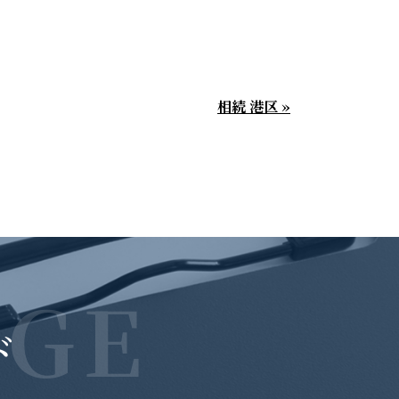
相続 港区 »
GE
ド