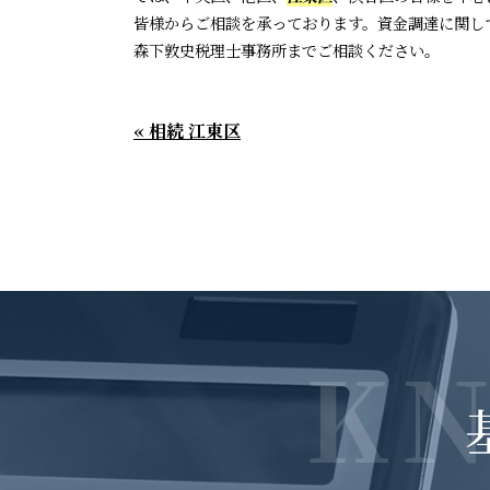
皆様からご相談を承っております。資金調達に関し
森下敦史税理士事務所までご相談ください。
« 相続 江東区
K