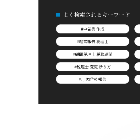
よく検索されるキーワード
#申告書 作成
#経営報告 税理士
#顧問税理士 税務顧問
#税理士 変更 断り方
#月次経営 報告