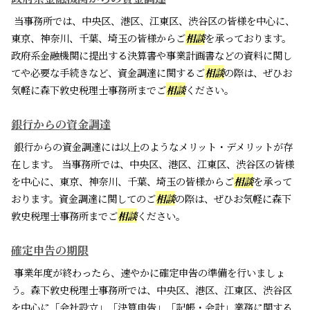
当事務所では、中央区、港区、江東区、渋谷区の皆様を中心に、
東京、神奈川、千葉、埼玉の皆様からご
相談
を承っております。
政府系金融機関に提出する決算書や事業計画書などの資料に関し
てや必要な手続きなど、資金調達に関するご
相談
の際は、ぜひお
気軽に森下敦史税理士事務所までご
相談
ください。
銀行からの資金調達
銀行からの資金調達には以上のようなメリット・デメリットが存
在します。 当事務所では、中央区、港区、江東区、渋谷区の皆様
を中心に、東京、神奈川、千葉、埼玉の皆様からご
相談
を承って
おります。資金調達に関してのご
相談
の際は、ぜひお気軽に森下
敦史税理士事務所までご
相談
ください。
確定申告の期限
事業年度が終わったら、速やかに確定申告の準備を行いましょ
う。森下敦史税理士事務所では、中央区、港区、江東区、渋谷区
を中心に「会社設立」「決算申告」「記帳・会計」業務に関する