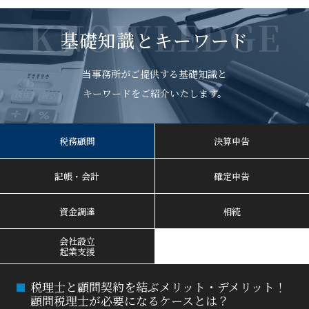
KNOWLEDGE
基礎知識とキーワード
当事務所がご提供する基礎知識と
キーワードをご紹介いたします。
税務顧問
決算申告
記帳・会計
確定申告
資金調達
相続
会社設立
起業支援
税理士と顧問契約を結ぶメリット・デメリット！
顧問税理士が必要になるケースとは？