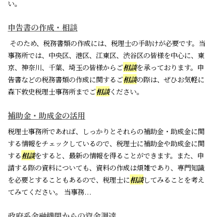
い。
申告書の作成・相談
そのため、税務書類の作成には、税理士の手助けが必要です。当
事務所では、中央区、港区、江東区、渋谷区の皆様を中心に、東
京、神奈川、千葉、埼玉の皆様からご
相談
を承っております。申
告書などの税務書類の作成に関するご
相談
の際は、ぜひお気軽に
森下敦史税理士事務所までご
相談
ください。
補助金・助成金の活用
税理士事務所であれば、しっかりとそれらの補助金・助成金に関
する情報をチェックしているので、税理士に補助金や助成金に関
する
相談
をすると、最新の情報を得ることができます。また、申
請する際の資料についても、資料の作成は煩雑であり、専門知識
を必要とすることもあるので、税理士に
相談
してみることを考え
てみてください。 当事務...
政府系金融機関からの資金調達