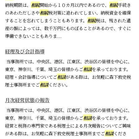
納税期限は、
相続
開始から１０カ月以内であるので、
相続
手続き
のあわただしさや
相続
税対策に追われてしまい、納税資金を確保
することを忘れてしまうこともあります。
相続
税は、残された遺
産の額によっては、数千万円にものぼることがあるので、すぐに
準備できないこともありま...
経理及び会計指導
当事務所では、中央区、港区、江東区、渋谷区の皆様を中心に、
東京、神奈川、千葉、埼玉の皆様からご
相談
を承っております。
経理・会計指導についてご
相談
がある際は、お気軽に森下敦史税
理士事務所までご
相談
ください。
月次経営状態の報告
当事務所では、中央区、港区、江東区、渋谷区の皆様を中心に、
東京、神奈川、千葉、埼玉の皆様からご
相談
を承っております。
経営と税務の専門家である税理士による月次報告についてご興味
がある際は、お気軽に森下敦史税理士事務所までご
相談
くださ