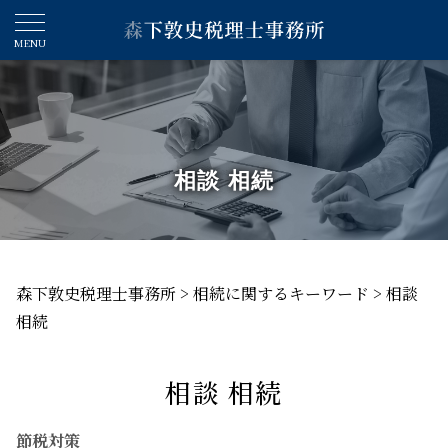
相談 相続
森下敦史税理士事務所
>
相続に関するキーワード
>
相談
相続
相談 相続
節税対策