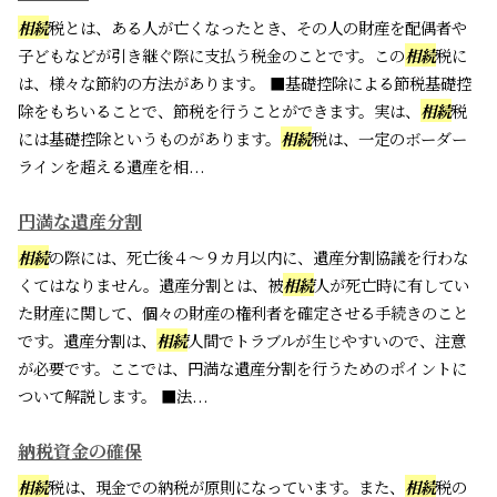
相続
税とは、ある人が亡くなったとき、その人の財産を配偶者や
子どもなどが引き継ぐ際に支払う税金のことです。この
相続
税に
は、様々な節約の方法があります。 ■基礎控除による節税基礎控
除をもちいることで、節税を行うことができます。実は、
相続
税
には基礎控除というものがあります。
相続
税は、一定のボーダー
ラインを超える遺産を相...
円満な遺産分割
相続
の際には、死亡後４～９カ月以内に、遺産分割協議を行わな
くてはなりません。遺産分割とは、被
相続
人が死亡時に有してい
た財産に関して、個々の財産の権利者を確定させる手続きのこと
です。遺産分割は、
相続
人間でトラブルが生じやすいので、注意
が必要です。ここでは、円満な遺産分割を行うためのポイントに
ついて解説します。 ■法...
納税資金の確保
相続
税は、現金での納税が原則になっています。また、
相続
税の