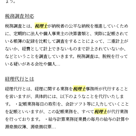
ょう。
税務調査対応
税務調査とは、
税理士
が納税者の公平な納税を推進していくため
に、定期的に法人や個人事業主の決算書類と、実際に記帳されて
いる帳簿の記録を比較して調査をすることによって、二重計上が
ないか、経費として計上できないものまで計上されていないか、
などということを調査していきます。税務調査は、脱税を行って
いる疑いがある会社や個人...
経理代行とは
経理代行とは、経理に関する業務を
税理士
事務所が代行すること
を言いますが、具体的には、以下のようなことを代行いたしま
す。 ・記帳業務毎日の取引を、会計ソフト等に入力していくこと
を記帳といいますが、この記帳業務を、すべて
税理士
が代行業務
を行っております。 ・給与計算業務従業員の毎月の給与の計算や
源泉徴収簿、源泉徴収票...