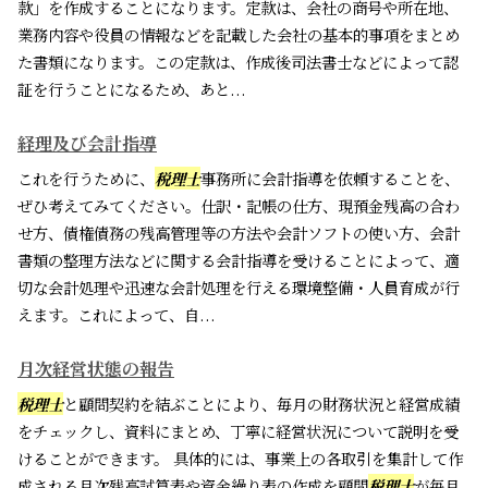
款」を作成することになります。定款は、会社の商号や所在地、
業務内容や役員の情報などを記載した会社の基本的事項をまとめ
た書類になります。この定款は、作成後司法書士などによって認
証を行うことになるため、あと...
経理及び会計指導
これを行うために、
税理士
事務所に会計指導を依頼することを、
ぜひ考えてみてください。仕訳・記帳の仕方、現預金残高の合わ
せ方、債権債務の残高管理等の方法や会計ソフトの使い方、会計
書類の整理方法などに関する会計指導を受けることによって、適
切な会計処理や迅速な会計処理を行える環境整備・人員育成が行
えます。これによって、自...
月次経営状態の報告
税理士
と顧問契約を結ぶことにより、毎月の財務状況と経営成績
をチェックし、資料にまとめ、丁寧に経営状況について説明を受
けることができます。 具体的には、事業上の各取引を集計して作
成される月次残高試算表や資金繰り表の作成を顧問
税理士
が毎月