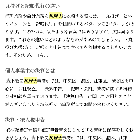
丸投げと記帳代行の違い
経理業務や会計業務を
税理士
に依頼する際には、「丸投げ」とい
うパターンと「記帳代行」をお願いするパターンの2パターンがあ
ります。この2つは、似たような言葉ではありますが、実は異なり
ます。これらの違いはどのようなものがあるのでしょうか。 ・丸
投げ丸投げは、記帳から申告まですべてを依頼することをいいま
す。そのため、自ら...
個人事業主の決算とは
森下敦史
税理士
事務所では、中央区、港区、江東区、渋谷区を中
心に「会社設立」「決算申告」「記帳・会計」業務に関する税務
会計相談を承っております。「決算申告」に関してお困りのこと
がございましたらお気軽に当事務所までお問い合わせください。
決算・法人税申告
必ず総勘定元帳や確定申告書をはじめとする書類は保存をしてお
きましょう。森下敦史
税理士
事務所では、中央区、港区、江東