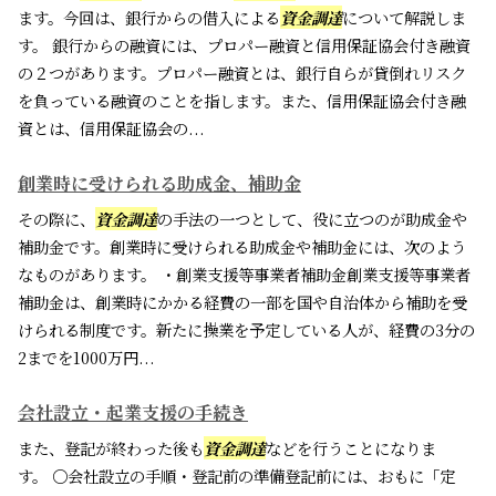
ます。今回は、銀行からの借入による
資金調達
について解説しま
す。 銀行からの融資には、プロパー融資と信用保証協会付き融資
の２つがあります。プロパー融資とは、銀行自らが貸倒れリスク
を負っている融資のことを指します。また、信用保証協会付き融
資とは、信用保証協会の...
創業時に受けられる助成金、補助金
その際に、
資金調達
の手法の一つとして、役に立つのが助成金や
補助金です。創業時に受けられる助成金や補助金には、次のよう
なものがあります。 ・創業支援等事業者補助金創業支援等事業者
補助金は、創業時にかかる経費の一部を国や自治体から補助を受
けられる制度です。新たに操業を予定している人が、経費の3分の
2までを1000万円...
会社設立・起業支援の手続き
また、登記が終わった後も
資金調達
などを行うことになりま
す。 〇会社設立の手順・登記前の準備登記前には、おもに「定