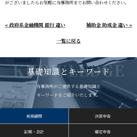
がございましたらお気軽に当事務所までお問い合わせください。
« 政府系金融機関 銀行 違い
補助金 助成金 違い »
一覧に戻る
KNOWLEDGE
基礎知識とキーワード
当事務所がご提供する基礎知識と
キーワードをご紹介いたします。
税務顧問
決算申告
記帳・会計
確定申告