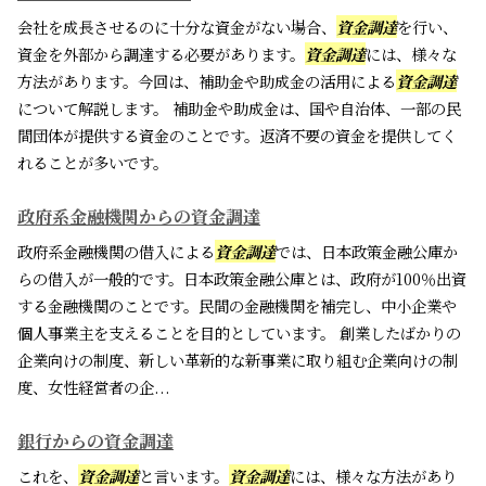
会社を成長させるのに十分な資金がない場合、
資金調達
を行い、
資金を外部から調達する必要があります。
資金調達
には、様々な
方法があります。今回は、補助金や助成金の活用による
資金調達
について解説します。 補助金や助成金は、国や自治体、一部の民
間団体が提供する資金のことです。返済不要の資金を提供してく
れることが多いです。
政府系金融機関からの資金調達
政府系金融機関の借入による
資金調達
では、日本政策金融公庫か
らの借入が一般的です。日本政策金融公庫とは、政府が100％出資
する金融機関のことです。民間の金融機関を補完し、中小企業や
個人事業主を支えることを目的としています。 創業したばかりの
企業向けの制度、新しい革新的な新事業に取り組む企業向けの制
度、女性経営者の企...
銀行からの資金調達
これを、
資金調達
と言います。
資金調達
には、様々な方法があり