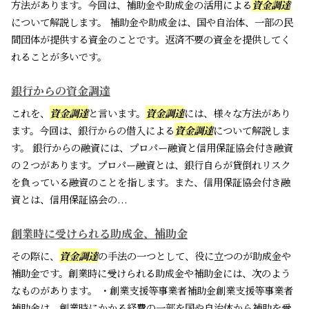
方法があります。今回は、補助金や助成金の活用による
資金調達
について解説します。 補助金や助成金は、国や自治体、一部の民
間団体が提供する資金のことです。返済不要の資金を提供してく
れることが多いです。
銀行からの資金調達
これを、
資金調達
と言います。
資金調達
には、様々な方法があり
ます。今回は、銀行からの借入による
資金調達
について解説しま
す。 銀行からの融資には、プロパー融資と信用保証協会付き融資
の２つがあります。プロパー融資とは、銀行自らが貸倒れリスク
を負っている融資のことを指します。また、信用保証協会付き融
資とは、信用保証協会の...
創業時に受けられる助成金、補助金
その際に、
資金調達
の手法の一つとして、役に立つのが助成金や
補助金です。創業時に受けられる助成金や補助金には、次のよう
なものがあります。 ・創業支援等事業者補助金創業支援等事業者
補助金は、創業時にかかる経費の一部を国や自治体から補助を受