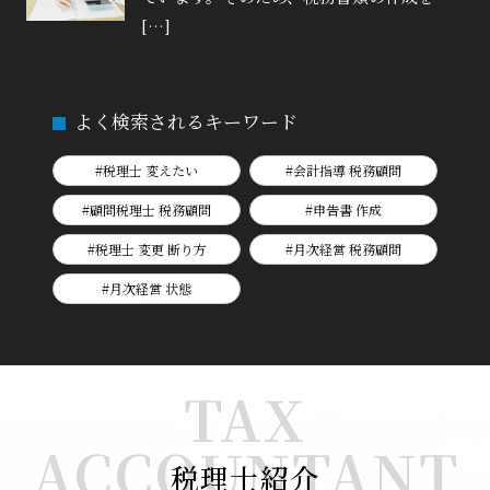
[…]
よく検索されるキーワード
#税理士 変えたい
#会計指導 税務顧問
#顧問税理士 税務顧問
#申告書 作成
#税理士 変更 断り方
#月次経営 税務顧問
#月次経営 状態
TAX
ACCOUNTANT
税理士紹介