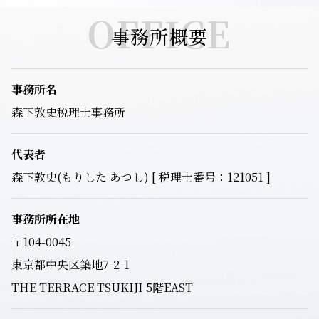
OFFICE
事務所概要
事務所名
森下敦史税理士事務所
代表者
森下敦史(もりした あつし) [ 税理士番号：121051 ]
事務所所在地
〒104-0045
東京都中央区築地7-2-1
THE TERRACE TSUKIJI 5階EAST