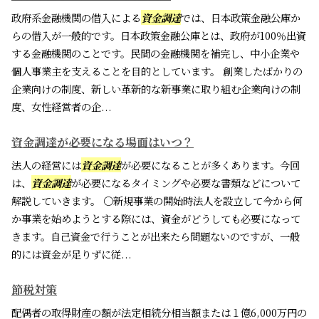
政府系金融機関の借入による
資金調達
では、日本政策金融公庫か
らの借入が一般的です。日本政策金融公庫とは、政府が100％出資
する金融機関のことです。民間の金融機関を補完し、中小企業や
個人事業主を支えることを目的としています。 創業したばかりの
企業向けの制度、新しい革新的な新事業に取り組む企業向けの制
度、女性経営者の企...
資金調達が必要になる場面はいつ？
法人の経営には
資金調達
が必要になることが多くあります。今回
は、
資金調達
が必要になるタイミングや必要な書類などについて
解説していきます。 〇新規事業の開始時法人を設立して今から何
か事業を始めようとする際には、資金がどうしても必要になって
きます。自己資金で行うことが出来たら問題ないのですが、一般
的には資金が足りずに従...
節税対策
配偶者の取得財産の額が法定相続分相当額または１億6,000万円の