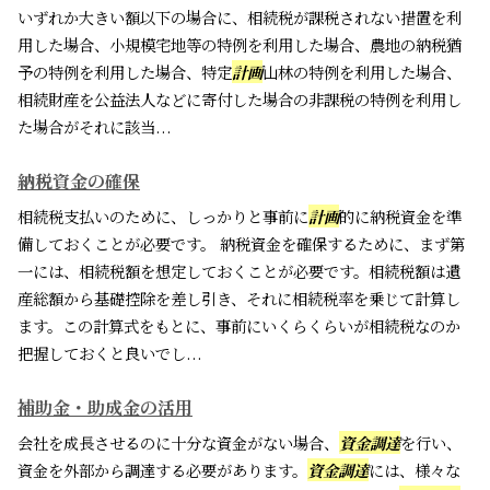
いずれか大きい額以下の場合に、相続税が課税されない措置を利
用した場合、小規模宅地等の特例を利用した場合、農地の納税猶
予の特例を利用した場合、特定
計画
山林の特例を利用した場合、
相続財産を公益法人などに寄付した場合の非課税の特例を利用し
た場合がそれに該当...
納税資金の確保
相続税支払いのために、しっかりと事前に
計画
的に納税資金を準
備しておくことが必要です。 納税資金を確保するために、まず第
一には、相続税額を想定しておくことが必要です。相続税額は遺
産総額から基礎控除を差し引き、それに相続税率を乗じて計算し
ます。この計算式をもとに、事前にいくらくらいが相続税なのか
把握しておくと良いでし...
補助金・助成金の活用
会社を成長させるのに十分な資金がない場合、
資金調達
を行い、
資金を外部から調達する必要があります。
資金調達
には、様々な