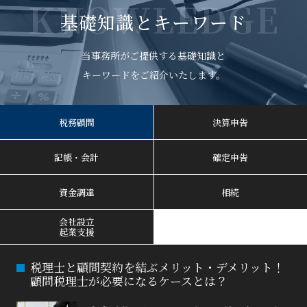
KNOWLEDGE
基礎知識とキーワード
当事務所がご提供する基礎知識と
キーワードをご紹介いたします。
税務顧問
決算申告
記帳・会計
確定申告
資金調達
相続
会社設立
起業支援
税理士と顧問契約を結ぶメリット・デメリット！
顧問税理士が必要になるケースとは？